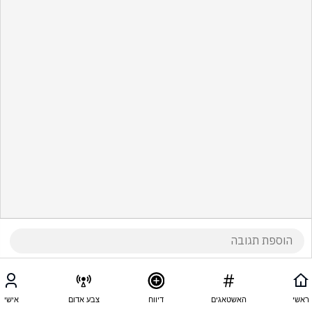
ראשי
האשטאגים
דיווח
צבע אדום
אישי