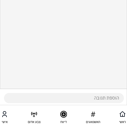
ראשי
האשטאגים
דיווח
צבע אדום
אישי