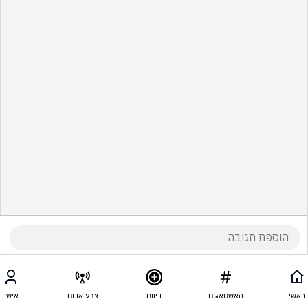
ראשי
האשטאגים
דיווח
צבע אדום
אישי