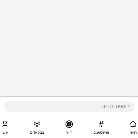
ראשי
האשטאגים
דיווח
צבע אדום
אישי