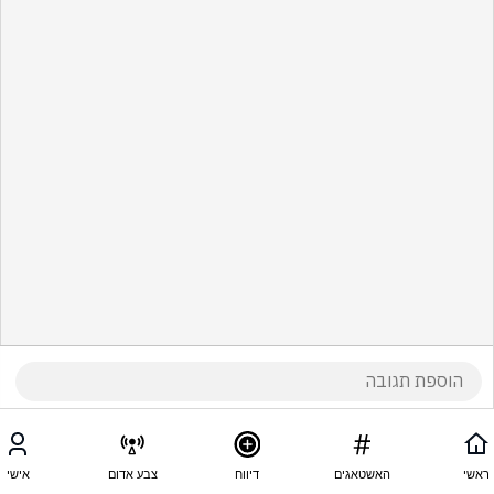
ראשי
האשטאגים
דיווח
צבע אדום
אישי