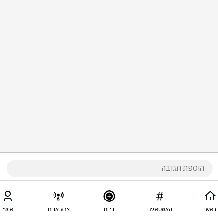
ראשי
האשטאגים
דיווח
צבע אדום
אישי