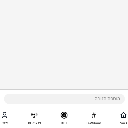
ראשי
האשטאגים
דיווח
צבע אדום
אישי