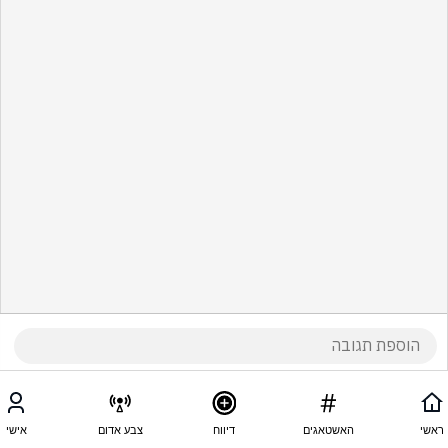
ראשי
האשטאגים
דיווח
צבע אדום
אישי