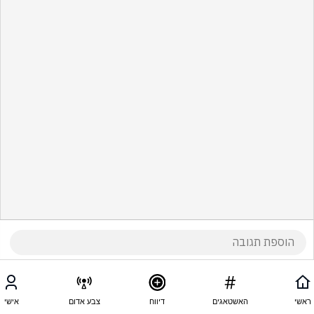
ראשי
האשטאגים
דיווח
צבע אדום
אישי