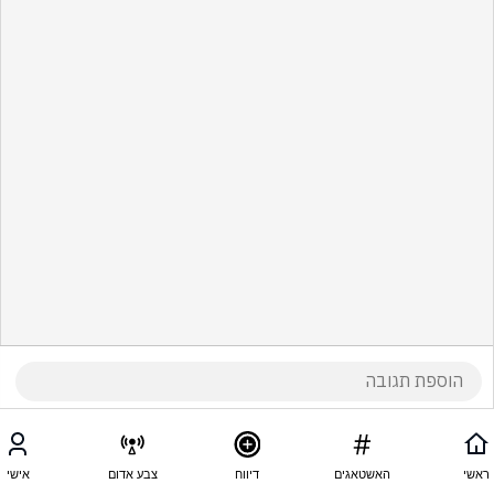
ראשי
האשטאגים
דיווח
צבע אדום
אישי