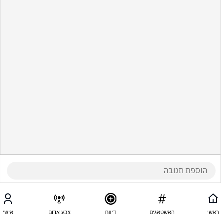
ראשי
האשטאגים
דיווח
צבע אדום
אישי