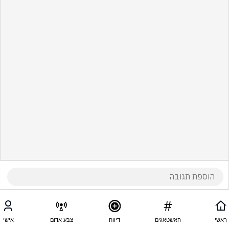
ראשי
האשטאגים
דיווח
צבע אדום
אישי