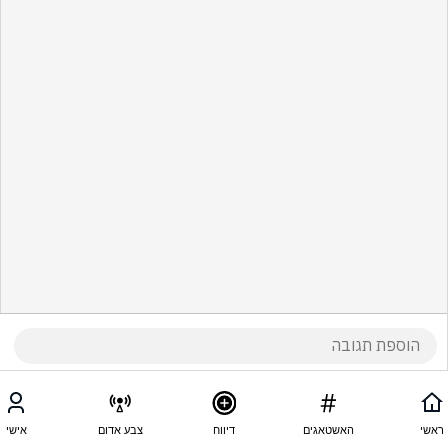
ראשי
האשטאגים
דיווח
צבע אדום
אישי