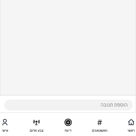
ראשי
האשטאגים
דיווח
צבע אדום
אישי