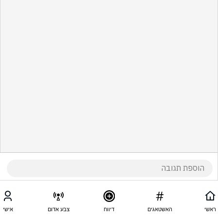
ראשי
האשטאגים
דיווח
צבע אדום
אישי