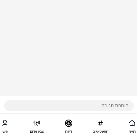
ראשי
האשטאגים
דיווח
צבע אדום
אישי