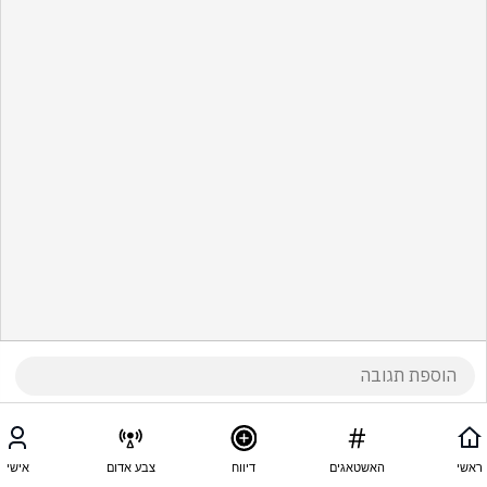
ראשי
האשטאגים
דיווח
צבע אדום
אישי