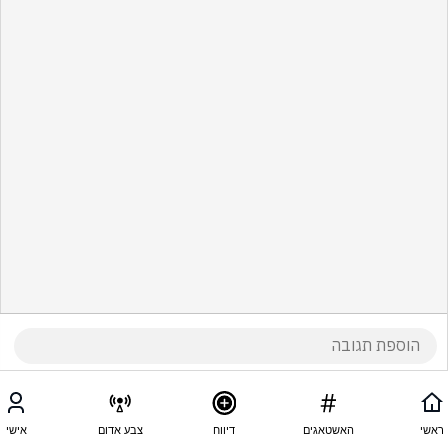
ראשי
האשטאגים
דיווח
צבע אדום
אישי