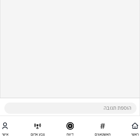
ראשי
האשטאגים
דיווח
צבע אדום
אישי