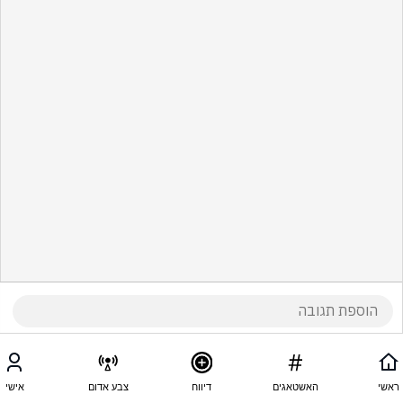
ראשי
האשטאגים
דיווח
צבע אדום
אישי