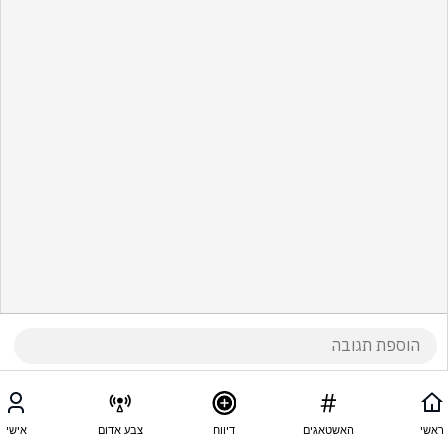
ראשי
האשטאגים
דיווח
צבע אדום
אישי