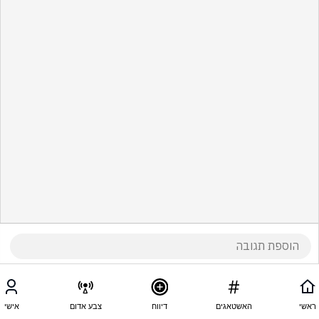
ראשי
האשטאגים
דיווח
צבע אדום
אישי