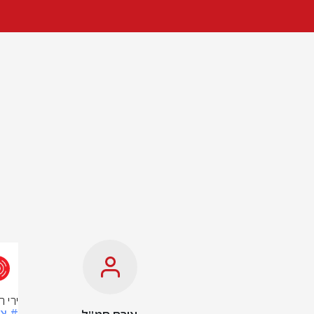
ירי 
# צ