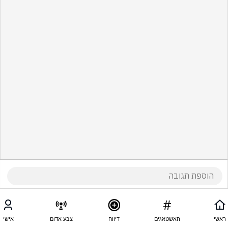
ראשי
האשטאגים
דיווח
צבע אדום
אישי