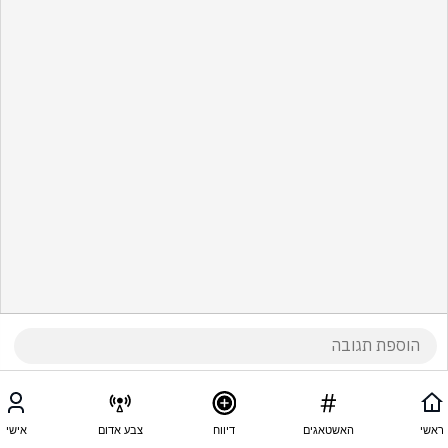
ראשי
האשטאגים
דיווח
צבע אדום
אישי