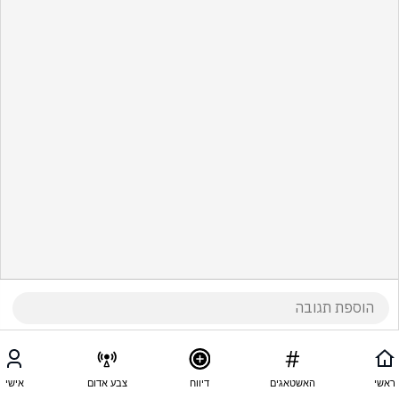
ראשי
האשטאגים
דיווח
צבע אדום
אישי