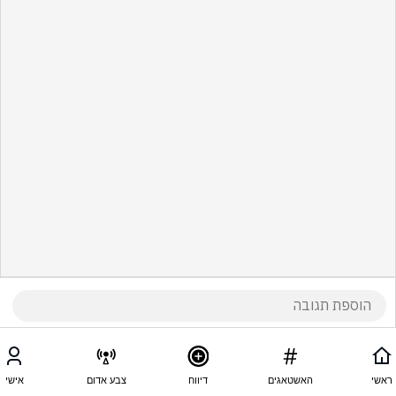
ראשי
האשטאגים
דיווח
צבע אדום
אישי