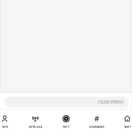
ראשי
האשטאגים
דיווח
צבע אדום
אישי