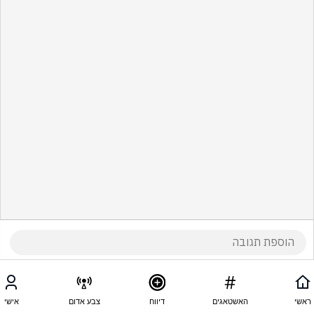
ראשי
האשטאגים
דיווח
צבע אדום
אישי