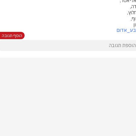
ן
בע_אדום
הוסף תגובה