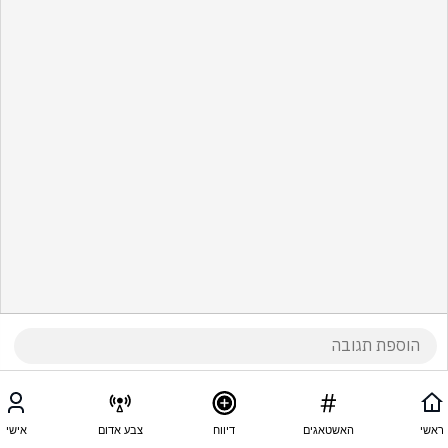
ראשי
האשטאגים
דיווח
צבע אדום
אישי