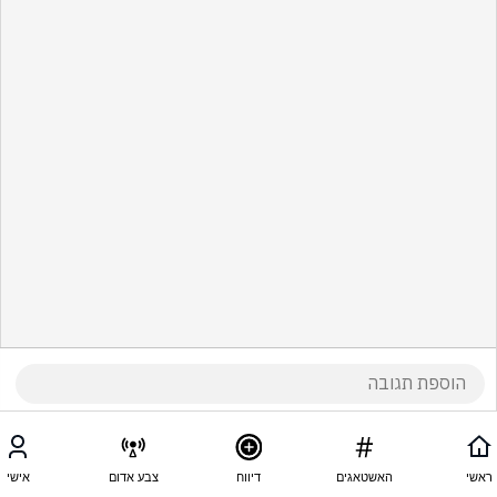
ראשי
האשטאגים
דיווח
צבע אדום
אישי