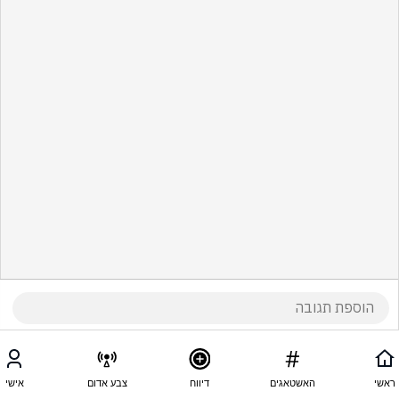
ראשי
האשטאגים
דיווח
צבע אדום
אישי