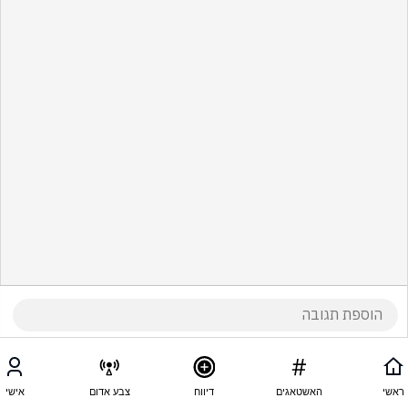
ראשי
האשטאגים
דיווח
צבע אדום
אישי