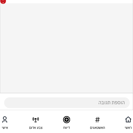
ראשי
האשטאגים
דיווח
צבע אדום
אישי