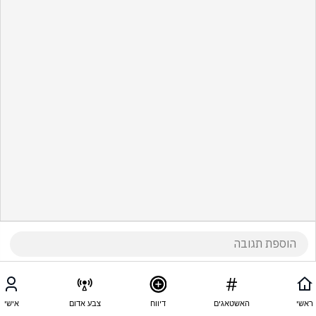
ראשי
האשטאגים
דיווח
צבע אדום
אישי