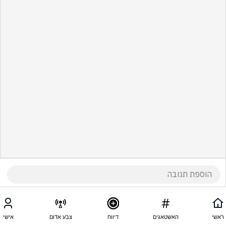
ראשי
האשטאגים
דיווח
צבע אדום
אישי