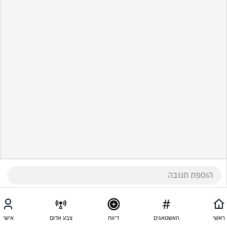
ראשי
האשטאגים
דיווח
צבע אדום
אישי