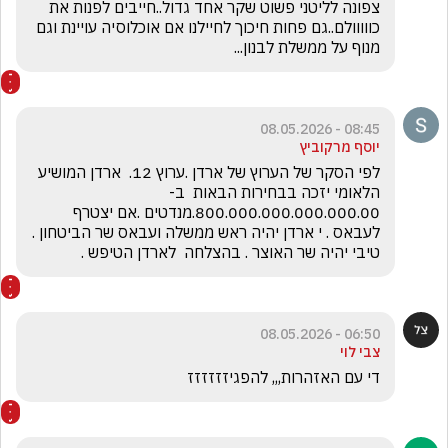
צפונה לליטני פשוט שקר אחד גדול..חייבים לפנות את 
כווווולם..גם פחות חיכוך לחיילנו אם אוכלוסיה עויינת וגם 
מנוף על ממשלת לבנון...
08:45 - 08.05.2026
יוסף מרקוביץ
לפי הסקר של הערוץ של ארדן .ערוץ 12.  ארדן המושיע 
הלאומי יזכה בבחירות הבאות  ב- 
800.000.000.000.000.00.מנדטים .אם יצטרף 
לעבאס . י ארדן יהיה ראש ממשלה ועבאס שר הביטחון . 
טיבי יהיה שר האוצר . בהצלחה  לארדן הטיפש .
06:50 - 08.05.2026
צבי לוי
די עם האזהרות,,, להפגיזזזזזז