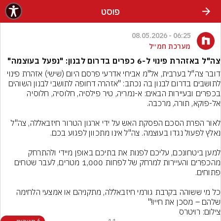
פוסט
06:25 - 08.05.2026
מערכת חמ״ל
צה"ל באזהרת פינוי ל-6 כפרים בדרום לבנון: "נפעל בעוצמה"
דובר צה"ל בערבית, אל"מ אביחי אדרעי פרסם היום (שישי) אזהרת פינוי 
לתושבים בדרום לבנון בה נכתב: "אזהרה דחופה לתושבי לבנון השוהים 
בכפרים ובעיירות הבאים: א-נמריה, טיר פילסיה, חלוסיה, חלוסיה 
לאור הפרת הסכם הפסקת האש על ידי ארגון הטרור חיזבאללה, צה"ל 
למען ביטחונכם, עליכם לפנות את בתיכם באופן מיידי ולהתרחק 
מהכפרים והעיירות למרחק של לפחות 1,000 מטרים, לעבר שטחים 
כל מי ששוהה בקרבת גורמי חיזבאללה, מתקניהם או אמצעי הלחימה 
שלהם – מסכן את חייו!"
צילום: רויטרס