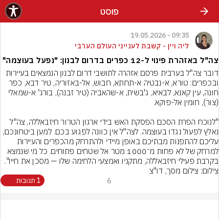
פוסט
09:35 - 19.05.2026
ליה ויין - קשבת לענייני העולם הערבי
צה"ל באזהרת פינוי ל-12 כפרים בדרום לבנון: "נפעל בעוצמה"
דובר צה"ל בערבית פרסם אזהרה לתושבי דרום לבנון הנמצאים בעיירות 
ובכפרים: טורא, א-נבטיה א-תחתא, חבוש, אל-באזוריה, טיר דבא, כפר 
חונה, עין קאנא, לבאיא, ג'בשית, א-שהאביה (טיר זבנה), בורג' א-שמאלי 
"לנוכח הפרת הסכם הפסקת האש בידי ארגון הטרור חיזבאללה, צה"ל 
נאלץ לפעול נגדו בעוצמה. לצה"ל אין כוונה לפגוע בכם. למען ביטחונכם, 
עליכם להתפנות מבתיכם באופן מיידי ולהתרחק מהכפרים והעיירות 
למרחק של לא פחות מ־1000 מטר אל שטחים פתוחים. כל מי שנמצא 
בקרבת פעילי חיזבאללה, מתקניו ואמצעי הלחימה שלו — מסכן את חייו".
צילום: צילום מסך, דו"צ
6
1 תגובות