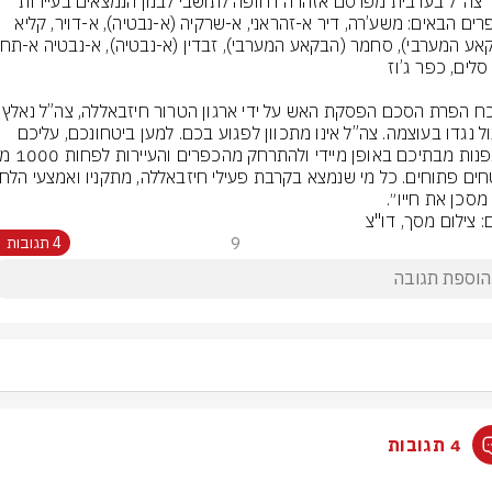
דובר צה״ל בערבית מפרסם אזהרה דחופה לתושבי לבנון הנמצאים בעיירות 
ובכפרים הבאים: משע’רה, דיר א-זהראני, א-שרקיה (א-נבטיה), א-דויר, קליא 
״לנוכח הפרת הסכם הפסקת האש על יד
לפעול נגדו בעוצמה. צה”ל אינו מתכוון לפגוע בכם. למען ביטחונכם, עליכם 
מסכן את חייו״.
: צילום מסך, דו"צ
9
4 תגובות
4 תגובות