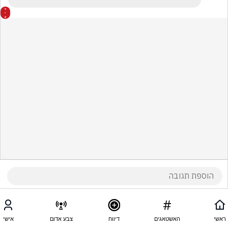
ראשי
האשטאגים
דיווח
צבע אדום
אישי