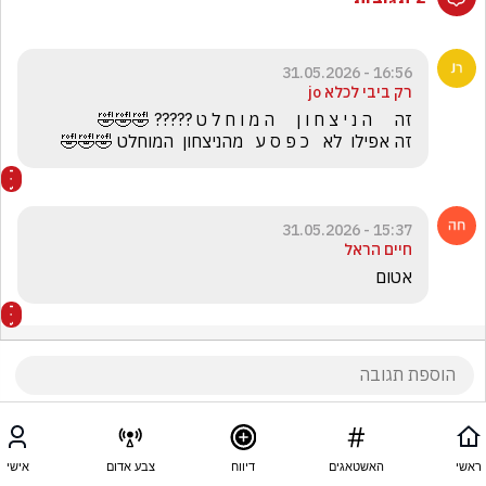
16:56 - 31.05.2026
רק ביבי לכלא jo
זה אפילו  לא   כ פ ס ע   מהניצחון  המוחלט 🤣🤣🤣
15:37 - 31.05.2026
חיים הראל
אטום
ראשי
האשטאגים
דיווח
צבע אדום
אישי