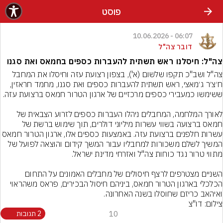
פוסט
06:07 - 10.06.2026
דובר צה"ל
צה"ל: חיסלנו ראש תשתית להעברות כספים בחמאס ואת סגנו
צה"ל ושב"כ תקפו שלשום (א'), בצפון רצועת עזה וחיסלו את המחבל 
ח׳צ׳ר ג׳מאצי, ראש תשתית להעברות כספים ואת סגנו, מחמד חראזין, 
לאורך המלחמה, המחבלים ניהלו העברות כספים לזרוע הצבאית של 
חמאס ברצועה בשווי עשרות מיליוני דולרים, תוך שימוש ברשת של 
עשרות חלפנים ברצועת עזה. באמצעות כספים אלו, ארגון הטרור חמ
המשיך לשלם משכורות למחבליו עבור המשך קידום והוצאה לפועל של 
השניים מצטרפים לרצף חיסולים של מחבלים האמונים על התחום 
הכלכלי בארגון הטרור חמאס, ביניהם חיסול הבכירים, פראס משהראוי 
ואיהאב כריזם שחוסלו בשנה האחרונה.
צילום: דו"צ
10
2 תגובות