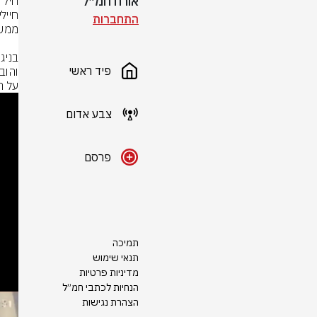
אורח חמ״ל
התחברות
פיד ראשי
על המשט ש
This
is
a
צבע אדום
modal
indow.
פרסם
תמיכה
תנאי שימוש
מדיניות פרטיות
הנחיות לכתבי חמ״ל
הצהרת נגישות