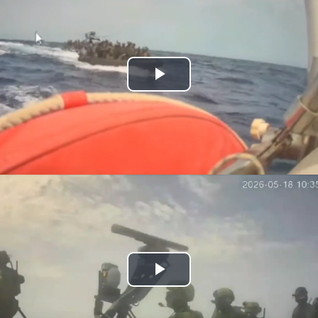
Play
Video
Play
Video