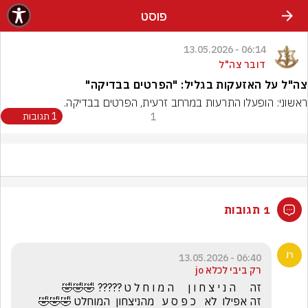
פוסט
06:14 - 13.05.2026
דובר צה"ל
צה"ל על האזעקות בגליל: "הפרטים בבדיקה"
ראשוני: הופעלו התרעות במרחב זרעית, הפרטים בבדיקה.
1
1 תגובות
1 תגובות
06:40 - 13.05.2026
רק ביבי לכלא jo
זה אפילו  לא   כ פ ס ע   מהניצחון  המוחלט 🤣🤣🤣