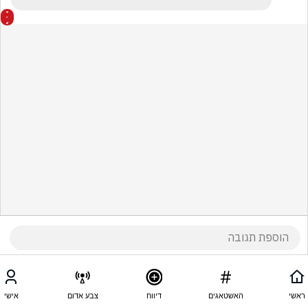
ראשי
האשטאגים
דיווח
צבע אדום
אישי