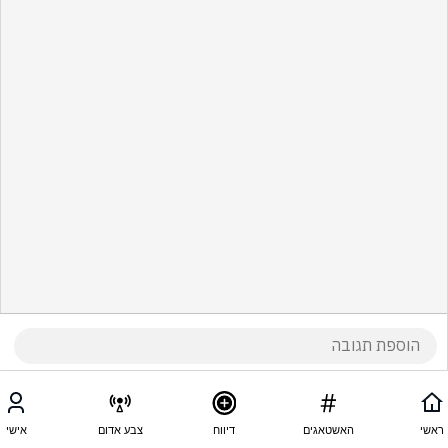
ראשי
האשטאגים
דיווח
צבע אדום
אישי