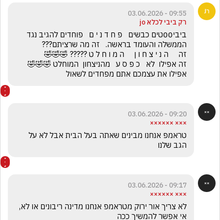
09:55 - 03.06.2026
רק ביבי לכלא jo
ביבי00טים כבשים   פ ח ד נ י ם   פוחדים להגיב נגד 
זה אפילו  לא   כ פ ס ע   מהניצחון  המוחלט 🤣🤣🤣         
אפילו את עצמכם אתם מפחדים לשאול
09:20 - 03.06.2026
××× ××××××
טראמפ אנחנו מבינים שאתה בעל הבית אבל לא על 
הגב שלנו 
09:17 - 03.06.2026
××× ××××××
לא צריך אור ירוק מטראמפ אנחנו מדינה ריבונים או לא, 
אי אפשר להמשיך ככה