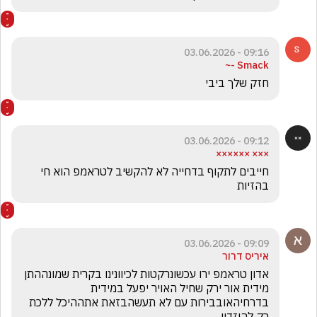
09:16 - 03.06.2026
Smack -~
חזק שלך ביבי
09:12 - 03.06.2026
××× ××××××
חייבים לתקוף בדחייה לא להקשיב לטראמפ הוא חי 
בהזיות
09:09 - 03.06.2026
איריס דרור
אדון טראמפ ירו עכשונרקטות לכיוונינו בקרית שמונההתן 
מידית אור ירק שחיל האויר יפעל במידית 
בדרחיהאובבירות עם לא תעשהבזאת אתההיכל ללכת 
רק להיזדין