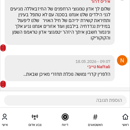
איריס דרור
שלום לך אדון טמגוצי הרחפנים של החיזבאללה מגיעים 
לגני הילדים שלנו אנחנו בסכנה עם לא טתפל בעינין 
ותתיראת קשירת ידיהם של חיל האויר   שלנו ליפעול 
במידית נגדדחיה בילבנון ועוד אזורים אנחנו נגיע אלך 
וניגמור חשבון איתך היזהר יטמגוצי אדון טראמפ השמן 
והקוקוריקו
09:07 - 18.05.2026
Naftali טייבי
הלפרין קדרי נמושה נוכלת תחזרי מאיכן שבאת...
ראשי
האשטאגים
דיווח
צבע אדום
אישי