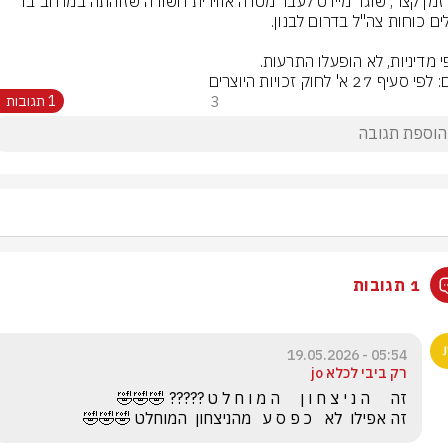
לפני זמן קצר, שוגר מיירט לעבר מטרה אווירית חשודה שזוהתה במרחב בו 
י מדיניות, לא הופעלו התרעות.
סעיף 27 א' לחוק זכויות היוצרים
3
1 תגובות
1 תגובות
05:54 - 19.05.2026
רק ביבי לכלא jo
זה אפילו  לא   כ פ ס ע   מהניצחון  המוחלט 🤣🤣🤣